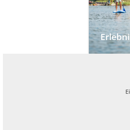
Erlebn
E